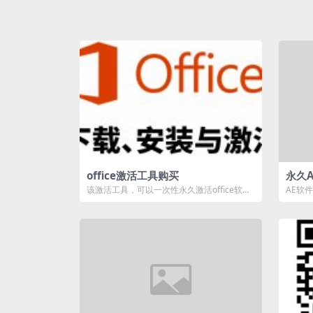
office激活工具购买
永久
该激活工具，可以一次性永久激活office软
AE软件
件。 不限制使用次数，不限制电脑台数...
m/s/14