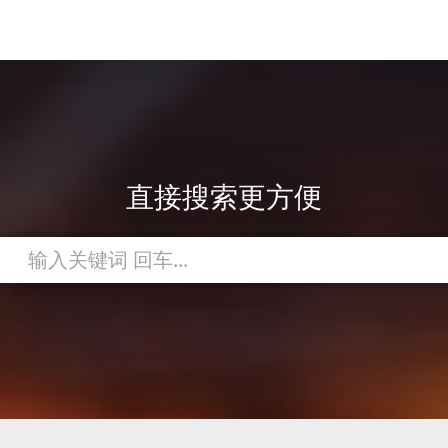
直接搜索更方便